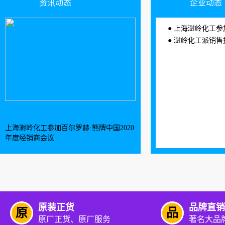
资讯动态
企业动态
上海澍岭化工参加百尔罗赫·熊牌
澍岭化工派销售技术经理参
上海澍岭化工参加百尔罗赫·熊牌中国2020
年度经销商会议
原装正货
品牌直销
原
品
原厂正货、原厂服务
著名大品