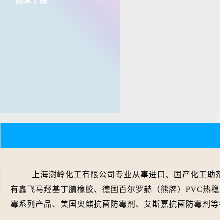
>
粉末丁腈
上海澍岭化工有限公司专业从事进口、国产化工助
有鑫飞马羟基丁腈橡胶、德国百尔罗赫（熊牌）PVC热
霉系列产品、美国奥麒抗菌防霉剂、艾斯嘉抗菌防霉剂等